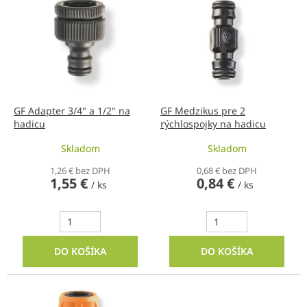
ý
p
p
r
i
o
s
d
p
u
r
k
o
t
d
GF Adapter 3/4" a 1/2" na
GF Medzikus pre 2
o
hadicu
rýchlospojky na hadicu
u
v
k
Skladom
Skladom
t
o
1,26 € bez DPH
0,68 € bez DPH
1,55 €
0,84 €
v
/ ks
/ ks
DO KOŠÍKA
DO KOŠÍKA