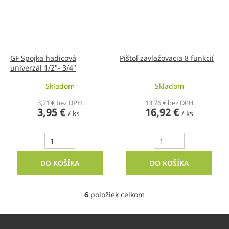
GF Spojka hadicová
Pištoľ zavlažovacia 8 funkcií
univerzál 1/2"- 3/4"
Skladom
Skladom
3,21 € bez DPH
13,76 € bez DPH
3,95 €
16,92 €
/ ks
/ ks
DO KOŠÍKA
DO KOŠÍKA
6
položiek celkom
O
v
l
Z
á