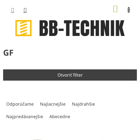
Prejsť
NÁKUP
na
obsah
KOŠÍK
GF
Otvoriť filter
R
a
Odporúčame
Najlacnejšie
Najdrahšie
d
e
Najpredávanejšie
Abecedne
n
i
V
e